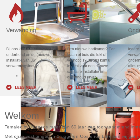
Verwarming
Sanitair
Ond
Bij ons kunt u terecht voor het
Een nieuwe badkamer? Een
Iedere
onderhoud en de (nieuwe)
kraan of buis die lekt of
verwar
installatie van uw
verstopt is? Bij ons kunt u
onderh
verwarmingstoestel.
terecht voor een nieuwe
alles o
sanitaire installatie en
aan!
onderhoud ervan.
LEES MEER
LEES MEER
L
Welkom
Temalec bv, is reeds meer dan 60 jaar een toonaangevend instal
Met onze vestigingen in Brugge en Oostende bereiken wij gan