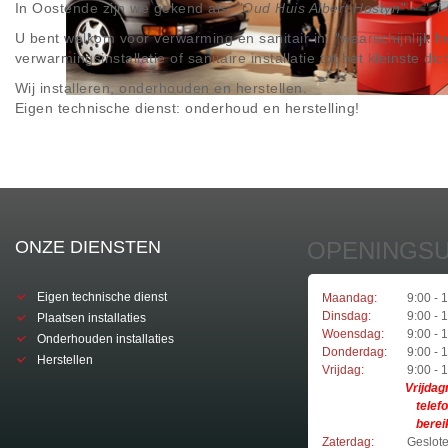
In Oostende zijn we gekend als:
"Oud Huis Albert Hostyn" ~ " 't
U bent welkom voor verwarming en sanitair in: "waarschijnlijk he
verwarmingsinstallatie of sanitaire installatie tot het kleinste dic
Wij installeren, onderhouden en herstellen.
Eigen technische dienst: onderhoud en herstelling!
ONZE DIENSTEN
OPENINGS
Eigen technische dienst
Maandag:
9:00 - 
Dinsdag:
9:00 - 
Plaatsen installaties
Woensdag:
9:00 - 
Onderhouden installaties
Donderdag:
9:00 - 
Herstellen
Vrijdag:
9:00 - 
Vrijda
telef
berei
Zaterdag:
Geslot